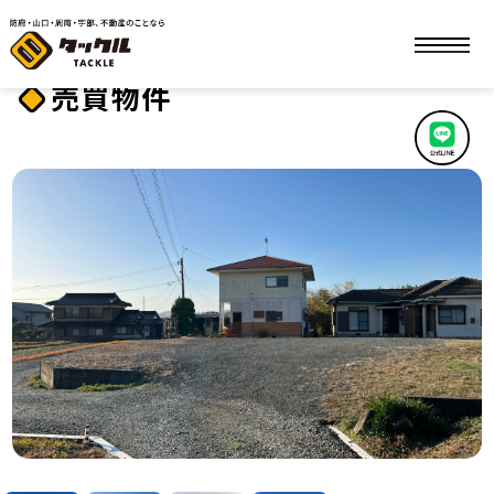
山口南ICすぐ 豊かな自然環境と都市部への良好なアクセス
TOP
売買物件
を併せ持つ好立地
売買物件